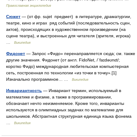
Православная энциклопедия
Сюжет
— (от фр. sujet предмет) в литературе, драматургии,
театре, кино и играх ряд событий (последовательность сцен,
актов), происходящих в художественном произведении (на
сцене театра), и выстроенных для читателя (зрителя, игрока)
…
Википедия
Фидонет
— Запрос «Фидо» перенаправляется сюда; см. также
другие значения. Фидонет (от англ. FidoNet, /ˈfaɪdəʊnɛt/;
коротко Фидо) международная любительская компьютерная
сеть, построенная по технологии «из точки в точку».[1]
Изначально программное… …
Википедия
Инвариантность
— Инвариант термин, используемый в
математике и физике, а также в программировании,
обозначает нечто неизменяемое. Кроме того, инварианты
используются в олимпиадных задачах по математике для
школьников. Абстрактная структурная единица языка фонема
…
Википедия