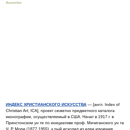
Википедия
ИНДЕКС ХРИСТИАНСКОГО ИСКУССТВА
— [англ. Index of
Christian Art; ICA], проект сюжетно предметного каталога
иконографии, осуществляемый в США. Начат в 1917 г. в
Принстонском ун те по инициативе проф. Мичиганского ун та
Ч. Р. Мори (1877 1955), к рый исходил из идеи изучения… …