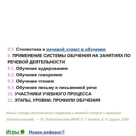
8.5.
Стилистика и
речевой этикет в обучении
9.
ПРИМЕНЕНИЕ СИСТЕМЫ ОБУЧЕНИЯ НА ЗАНЯТИЯХ ПО
РЕЧЕВОЙ ДЕЯТЕЛЬНОСТИ
9.1.
Обучение аудированию
9.2.
Обучение говорению
9.3.
Обучение чтению
9.4.
Обучение письму и письменной речи
10.
УЧАСТНИКИ УЧЕБНОГО ПРОЦЕССА
11.
ЭТАПЫ, УРОВНИ, ПРОФИЛИ ОБУЧЕНИЯ
Новый словарь методических терминов и понятий (теория и практика
обучения языкам). — М.: Издательство ИКАР
.
Э. Г. Азимов, А. Н. Щукин
.
2009
.
Игры ⚽
Нужен реферат?